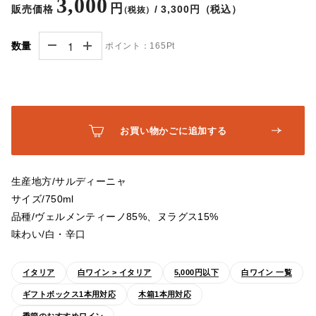
3,000
円
販売価格
/ 3,300円（税込）
（税抜）
数量
ポイント：
165Pt
お買い物かごに追加する
生産地方/サルディーニャ
サイズ/750ml
品種/ヴェルメンティーノ85%、ヌラグス15%
味わい/白・辛口
イタリア
白ワイン > イタリア
5,000円以下
白ワイン 一覧
ギフトボックス1本用対応
木箱1本用対応