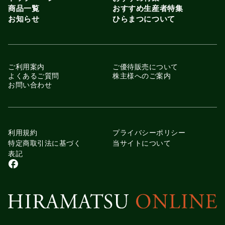
消することがあります。
商品一覧
おすすめ生産者特集
(1) 過去に会員登録を抹消された方。
お知らせ
ひらまつについて
(2)暴力団、暴力団準構成員、暴力団関係企業、総会屋
等、社会運動等標ぼうゴロ、特殊知能暴力集団等、準暴力
団等の反社会的勢力又はその構成員である方。
(3) 優待会員として登録されたお客様が、優待会員として
ご利用案内
ご優待販売について
の資格を喪失したとき、または優待会員としての資格を当
よくあるご質問
株主様へのご案内
社において確認できないとき。
お問い合わせ
この場合、優待会員としての登録は抹消しますが、会員と
して本サイトをご利用いただけます。
(4) 会員資格を喪失したとき。
(5) 前各号に準ずると当社が判断した方。
利用規約
プライバシーポリシー
特定商取引法に基づく
当サイトについて
第4条(パスワードの管理)
表記
1. 会員情報の入力に際して、当社の仕様によるパスワード
の設定をお願いしています。
2. パスワードは会員本人のみが利用できるものとし、第三
者に譲渡・貸与できないものとします。
3. パスワードは、他人に知られることがないよう、会員本
人が責任をもって管理してください。