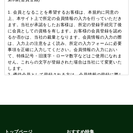
1. 会員となることを希望するお客様は、本規約に同意の
上、本サイト上で所定の会員情報の入力を行っていただき
ます。当社が承認をしたお客様は、所定の登録手続完了後
に会員としての資格を有します。お客様の会員登録を認め
るか否かは、当社の裁量となります。会員情報の入力の際
は、入力上の注意をよく読み、所定の入力フォームに必要
事項を正確に入力してください。会員情報の入力におい
て、特殊記号・旧漢字・ローマ数字などはご使用になれま
せん。これらの文字が登録された場合は当社にて変更いた
します。
2. 優待会員として登録される方は、会員情報の登録に際し
て、優待会員である旨を証する情報をご入力いただきま
す。優待会員の優待内容については、本サイト上で公開さ
れます。
3. 会員登録は、会員となることを希望するお客様自らが行
ってください。代理による登録は一切認められません。
4. 過去に会員資格が取り消された方やその他当社が相応し
くないと判断した方からの会員登録はお断りする場合があ
ります。また、会員登録後次の事項が判明し、または発生
した場合は、当社は会員に通知・予告なしに会員登録を抹
トップページ
おすすめ特集