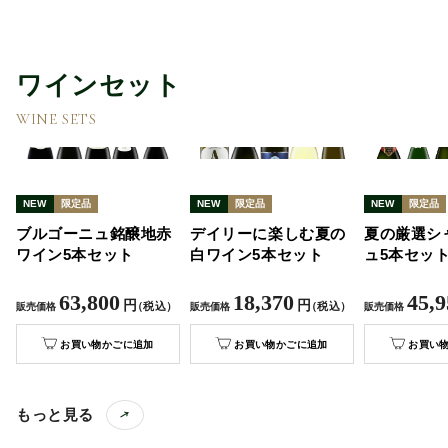
ワインセット
WINE SETS
NEW
限定品
NEW
限定品
NEW
限定品
ブルゴーニュ銘醸地赤
デイリーに楽しむ夏の
夏の厳選シ
ワイン5本セット
白ワイン5本セット
ュ5本セッ
63,800
18,370
45,9
円
円
）
（税込）
（税込）
販売価格
販売価格
販売価格
お買い物かごに追加
お買い物かごに追加
お買い
もっと見る