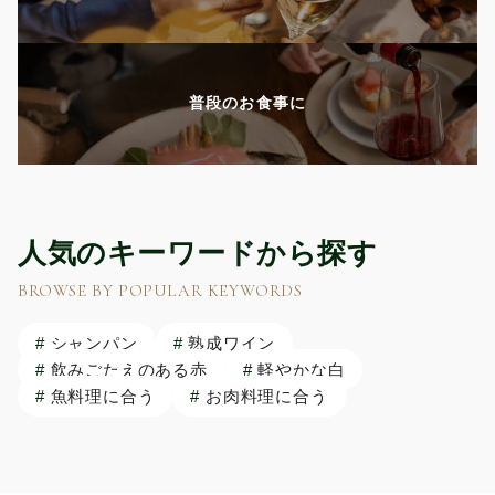
普段のお食事に
人気のキーワードから探す
BROWSE BY POPULAR KEYWORDS
#
シャンパン
#
熟成ワイン
#
飲みごたえのある赤
#
軽やかな白
#
魚料理に合う
#
お肉料理に合う