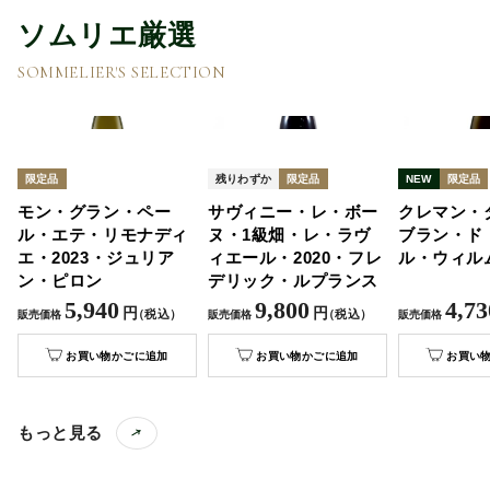
ソムリエ厳選
SOMMELIER'S SELECTION
限定品
残りわずか
限定品
NEW
限定品
モン・グラン・ペー
サヴィニー・レ・ボー
クレマン・
ル・エテ・リモナディ
ヌ・1級畑・レ・ラヴ
ブラン・ド
8
エ・2023・ジュリア
ィエール・2020・フレ
ル・ウィル
ン・ピロン
デリック・ルプランス
5,940
9,800
4,73
円
円
）
（税込）
（税込）
販売価格
販売価格
販売価格
お買い物かごに追加
お買い物かごに追加
お買い
もっと見る