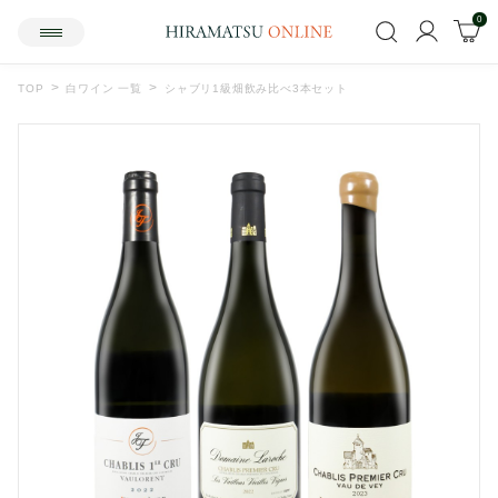
0
TOP
白ワイン 一覧
シャブリ1級畑飲み比べ3本セット