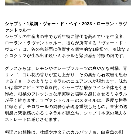
シャブリ・1級畑・ヴォー・ド・ベイ・2023・ローラン・ラヴ
ァントゥルー
シャブリの生産者の中でも近年特に評価を高めている生産者、
ローラン・ラヴァントゥルー。彼らが所有する「ヴォー・ド・
ヴェイ」は、谷の急斜面に位置する個性的な1級畑で、冷涼なミ
クロクリマが生み出す鋭いミネラルと緊張感が特徴の畑です。
グラスからは、レモンやグレープフルーツの爽やかな柑橘、青
リンゴ、白い花の香りが立ち上がり、その奥から石灰岩を思わ
せるチョークのようなミネラルのニュアンスが現れます。味わ
いは非常にピュアで直線的。シャープな酸がワイン全体を引き
締め、柑橘のフレッシュな果実味と塩味を感じさせるミネラル
が長く続きます。ラヴァントゥルーのスタイルは、過度な樽香
に頼らず、テロワールの純粋な表現を重視したもの。果実の透
明感と緊張感のあるミネラルが際立ち、シャブリ本来の魅力を
ストレートに感じさせます。
料理との相性は、牡蠣やホタテのカルパッチョ、白身魚の刺