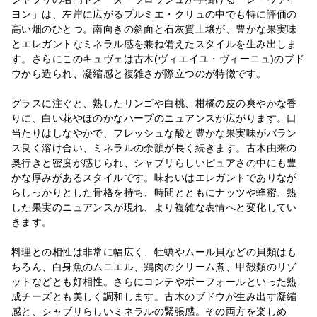
ヨン」は、左岸に広がるプルミエ・クリュの中でも特に評価の
高い畑のひとつ。南向きの斜面と石灰質土壌が、豊かな果実味
とエレガントなミネラル感を兼ね備えたスタイルを生み出しま
す。さらにこのキュヴェは古木(ヴィエイユ・ヴィーニュ)のブド
ウから造られ、凝縮感と複雑さが際立つのが特徴です。
グラスに注ぐと、熟したリンゴや白桃、柑橘の皮の爽やかな香
りに、白い花やほのかなハーブのニュアンスが広がります。口
当たりはしなやかで、フレッシュな酸と豊かな果実味がバラン
ス良く溶け合い、ミネラルの余韻が長く続きます。古木由来の
奥行きと密度が感じられ、シャブリらしいピュアさの中にも豊
かな厚みがあるスタイルです。味わいはエレガントでありなが
らしっかりとした骨格を持ち、時間とともにナッツや蜂蜜、熟
した果実のニュアンスが現れ、より複雑な表情へと変化してい
きます。
料理との相性は非常に幅広く、牡蠣やムール貝などの貝類はも
ちろん、白身魚のムニエル、鶏肉のクリーム煮、甲殻類のリゾ
ットなどとも好相性。さらにコンテやボーフォールといった熟
成チーズとも美しく調和します。古木のブドウが生み出す凝縮
感と、シャブリらしいミネラルの緊張感。その両方を楽しめ