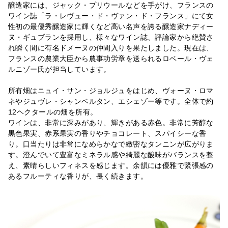
醸造家には、ジャック・プリウールなどを手がけ、フランスの
ワイン誌「ラ・レヴュー・ド・ヴァン・ド・フランス」にて女
性初の最優秀醸造家に輝くなど高い名声を誇る醸造家ナディー
ヌ・ギュブランを採用し、様々なワイン誌、評論家から絶賛さ
れ瞬く間に有名ドメーヌの仲間入りを果たしました。現在は、
フランスの農業大臣から農事功労章を送られるロベール・ヴェ
ルニゾー氏が担当しています。
所有畑はニュイ・サン・ジョルジュをはじめ、ヴォーヌ・ロマ
ネやジュヴレ・シャンベルタン、エシェゾー等です。全体で約
12ヘクタールの畑を所有。
ワインは、非常に深みがあり、輝きがある赤色。非常に芳醇な
黒色果実、赤系果実の香りやチョコレート、スパイシーな香
り。口当たりは非常になめらかなで緻密なタンニンが広がりま
す。澄んでいて豊富なミネラル感や綺麗な酸味がバランスを整
え、素晴らしいフィネスを感じます。余韻には優雅で緊張感の
あるフルーティな香りが、長く続きます。