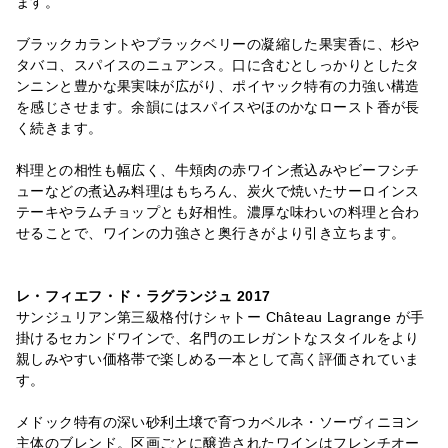
ます。
ブラックカラントやブラックベリーの凝縮した果実香に、杉や
タバコ、スパイスのニュアンス。口に含むとしっかりとしたタ
ンニンと豊かな果実味が広がり、ポイヤック特有の力強い構造
を感じさせます。余韻にはスパイスやほのかなロースト香が長
く続きます。
料理との相性も幅広く、牛頬肉の赤ワイン煮込みやビーフシチ
ューなどの煮込み料理はもちろん、炭火で焼いたサーロインス
テーキやラムチョップとも好相性。濃厚な味わいの料理と合わ
せることで、ワインの力強さと奥行きがより引き立ちます。
レ・フィエフ・ド・ラグランジュ 2017
サンジュリアン第三級格付けシャトー Château Lagrange が手
掛けるセカンドワインで、名門のエレガントなスタイルをより
親しみやすい価格帯で楽しめる一本として高く評価されていま
す。
メドック特有の深い砂利土壌で育つカベルネ・ソーヴィニヨン
主体のブレンド。区画ごとに醸造されたワインはフレンチオー