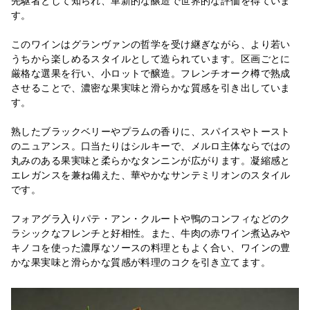
先駆者として知られ、革新的な醸造で世界的な評価を得ていま
す。
このワインはグランヴァンの哲学を受け継ぎながら、より若い
うちから楽しめるスタイルとして造られています。区画ごとに
厳格な選果を行い、小ロットで醸造。フレンチオーク樽で熟成
させることで、濃密な果実味と滑らかな質感を引き出していま
す。
熟したブラックベリーやプラムの香りに、スパイスやトースト
のニュアンス。口当たりはシルキーで、メルロ主体ならではの
丸みのある果実味と柔らかなタンニンが広がります。凝縮感と
エレガンスを兼ね備えた、華やかなサンテミリオンのスタイル
です。
フォアグラ入りパテ・アン・クルートや鴨のコンフィなどのク
ラシックなフレンチと好相性。また、牛肉の赤ワイン煮込みや
キノコを使った濃厚なソースの料理ともよく合い、ワインの豊
かな果実味と滑らかな質感が料理のコクを引き立てます。