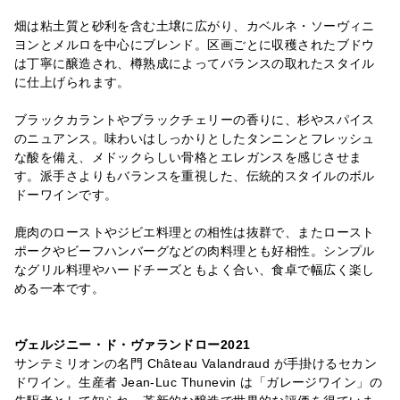
畑は粘土質と砂利を含む土壌に広がり、カベルネ・ソーヴィニ
ヨンとメルロを中心にブレンド。区画ごとに収穫されたブドウ
は丁寧に醸造され、樽熟成によってバランスの取れたスタイル
に仕上げられます。
ブラックカラントやブラックチェリーの香りに、杉やスパイス
のニュアンス。味わいはしっかりとしたタンニンとフレッシュ
な酸を備え、メドックらしい骨格とエレガンスを感じさせま
す。派手さよりもバランスを重視した、伝統的スタイルのボル
ドーワインです。
鹿肉のローストやジビエ料理との相性は抜群で、またロースト
ポークやビーフハンバーグなどの肉料理とも好相性。シンプル
なグリル料理やハードチーズともよく合い、食卓で幅広く楽し
める一本です。
ヴェルジニー・ド・ヴァランドロー2021
サンテミリオンの名門 Château Valandraud が手掛けるセカン
ドワイン。生産者 Jean-Luc Thunevin は「ガレージワイン」の