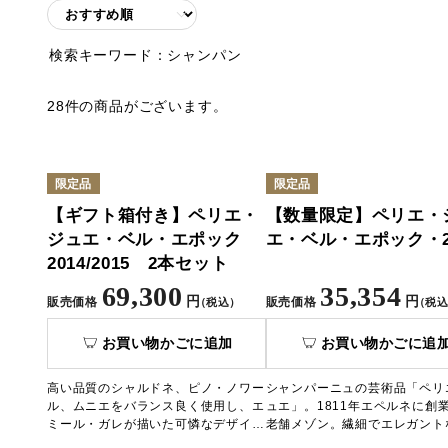
検索キーワード：
シャンパン
28件の商品がございます。
限定品
限定品
【ギフト箱付き】ペリエ・
【数量限定】ペリエ・
ジュエ・ベル・エポック
エ・ベル・エポック・2
2014/2015 2本セット
69,300
35,354
円
円
販売価格
販売価格
（税込）
（税込
お買い物かごに追加
お買い物かごに追
高い品質のシャルドネ、ピノ・ノワー
シャンパーニュの芸術品「ペリ
ル、ムニエをバランス良く使用し、エ
ュエ」。1811年エペルネに創
ミール・ガレが描いた可憐なデザイン
老舗メゾン。繊細でエレガント
が魅力的なシャンパーニュ「ベル・エ
いと、エミール・ガレがボトル