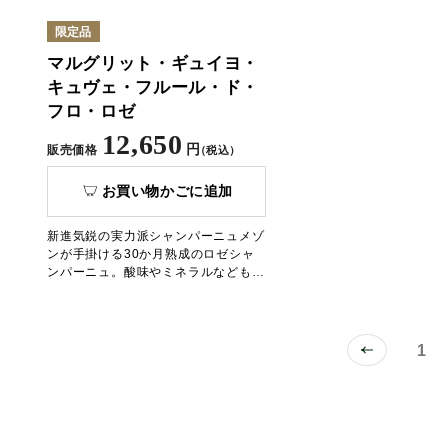
ポック」。特別な年にしか造られない
た可憐なアネモネのアイコンか
プレステージ・シャンパーニュ2014
「シャンパーニュの芸術品」と
限定品
年と2015年のギフトセット。大切な
ています。
マルグリット・ギュイヨ・
方へのご贈答品におすすめです。
キュヴェ・フルール・ド・
フロ・ロゼ
12,650
円
販売価格
（税込）
お買い物かごに追加
新進気鋭の実力派シャンパーニュメゾ
ンが手掛ける30か月熟成のロゼシャ
ンパーニュ。酸味やミネラルなどもし
っかり存在し、味わいのバランスが見
事に表現されています。
1