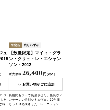
限定品
残りわずか
ジュ
【数量限定】マイィ・グラ
015
ン・クリュ・レ・エシャン
ソン・2012
26,400
円
販売価格
）
（税込）
加
お買い物かごに追加
エ ジ
長期間セラーで熟成させた、優良ヴィ
業した
ンテージの特別なキュヴェ。10年間
な味わ
じっくり熟成させた「レ・エシャンソ
に描い
ン」は、ふくよかさとフレッシュ感の