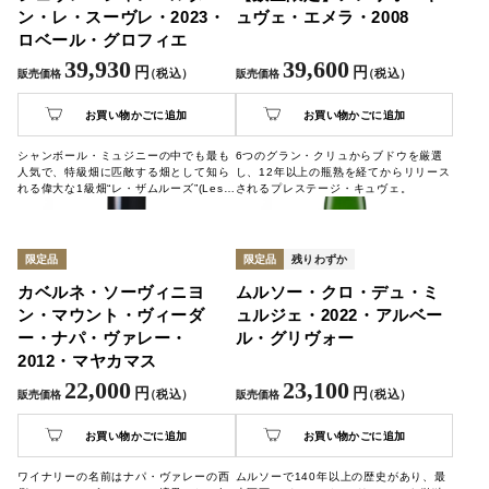
ン・レ・スーヴレ・2023・
ュヴェ・エメラ・2008
ロベール・グロフィエ
39,930
39,600
円
円
（税込）
（税込）
販売価格
販売価格
お買い物かごに追加
お買い物かごに追加
シャンボール・ミュジニーの中でも最も
6つのグラン・クリュからブドウを厳選
人気で、特級畑に匹敵する畑として知ら
し、12年以上の瓶熟を経てからリリース
れる偉大な1級畑“レ・ザムルーズ”(Les
されるプレステージ・キュヴェ。
Amoureuses)。特級畑に並び称されるこ
の偉大な1級畑の恩恵を最も受ける造り
手による、極上の逸品です。平均樹齢80
年を超える古木が育む、わずか0.82ヘク
限定品
限定品
残りわずか
タールの選ばれた区画から生まれます。
カベルネ・ソーヴィニヨ
ムルソー・クロ・デュ・ミ
ン・マウント・ヴィーダ
ュルジェ・2022・アルベー
ー・ナパ・ヴァレー・
ル・グリヴォー
2012・マヤカマス
22,000
23,100
円
円
（税込）
（税込）
販売価格
販売価格
お買い物かごに追加
お買い物かごに追加
ワイナリーの名前はナパ・ヴァレーの西
ムルソーで140年以上の歴史があり、最