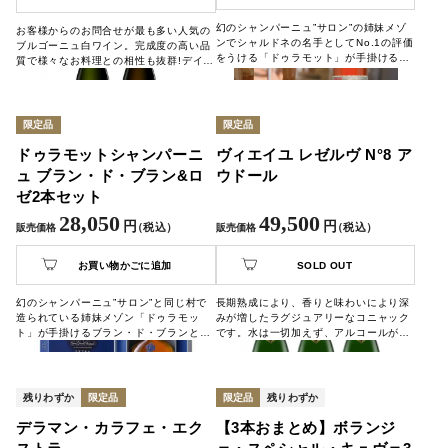
幻のシャンパーニュ”サロン”の姉妹メゾ
お客様からのお問合せが最も多い人気の
ンでシャルドネの名手としてNo.1の評価
ブルゴーニュ白ワイン。完成度の高い品
をうける「ドゥラモット」が手掛けるブ
質で様々なお料理との相性も抜群!デイリ
ラン・ド・ブランのシャンパーニュで
ー用に6本のセットにてご用意しまし
す。
た。
限定品
限定品
ドゥラモットシャンパーニ
ヴィエイユ レゼルヴ N°8 ア
ュ ブラン・ド・ブラン&ロ
ウドール
ゼ2本セット
28,050
49,500
円
円
（税込）
（税込）
販売価格
販売価格
お買い物かごに追加
SOLD OUT
幻のシャンパーニュ”サロン”と同じ村で
長期熟成により、香りと味わいにより深
造られている姉妹メゾン「ドゥラモッ
みが増したラグジュアリーなコニャック
ト」が手掛けるブラン・ド・ブランとロ
です。水は一切加えず、アルコールが47
ゼのセットです。この季節、乾杯に、贈
度と他と比べると高めで、コニャック好
答用に。
きな方におすすめです。
残りわずか
限定品
限定品
残りわずか
デラマン・カラフェ・エク
【3本おまとめ】ボランジ