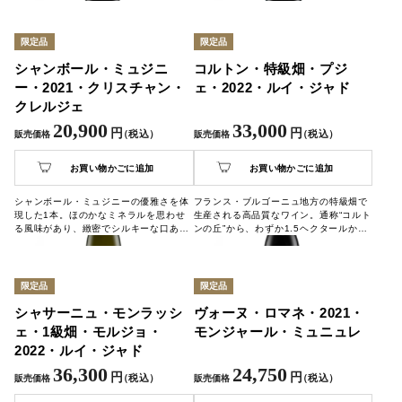
きとしたエネルギーを感じる、気品溢れ
るワインです。
限定品
限定品
シャンボール・ミュジニ
コルトン・特級畑・プジ
ー・2021・クリスチャン・
ェ・2022・ルイ・ジャド
クレルジェ
20,900
33,000
円
円
（税込）
（税込）
販売価格
販売価格
お買い物かごに追加
お買い物かごに追加
シャンボール・ミュジニーの優雅さを体
フランス・ブルゴーニュ地方の特級畑で
現した1本。ほのかなミネラルを思わせ
生産される高品質なワイン。通称“コルト
る風味があり、緻密でシルキーな口あた
ンの丘”から、わずか1.5ヘクタールから
り。熟成後の味わいもより豊かな香りが
造られる希少な存在です。
楽しめます。
限定品
限定品
シャサーニュ・モンラッシ
ヴォーヌ・ロマネ・2021・
ェ・1級畑・モルジョ・
モンジャール・ミュニュレ
2022・ルイ・ジャド
36,300
24,750
円
円
（税込）
（税込）
販売価格
販売価格