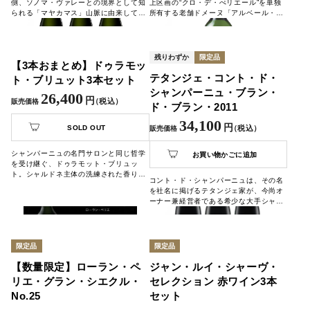
側、ソノマ・ヴァレーとの境界として知
上区画の“クロ・デ・ぺリエール”を単独
られる「マヤカマス」山脈に由来してい
所有する老舗ドメーヌ「アルベール・グ
て、アメリカン・インディアンのワッポ
リヴォー」のワインです。余韻の最後ま
族の言葉で「山ライオンの遠吠え」を意
で口の中に香りが残る、非常にエレガン
味すると言われています。ワイナリーの
トで優雅な白ワインです。
ロゴの「M」の中に、2 匹の山ライオン
残りわずか
限定品
【3本おまとめ】ドゥラモッ
が描かれています。
テタンジェ・コント・ド・
ト・ブリュット3本セット
シャンパーニュ・ブラン・
26,400
円
（税込）
販売価格
ド・ブラン・2011
34,100
円
SOLD OUT
（税込）
販売価格
シャンパーニュの名門サロンと同じ哲学
お買い物かごに追加
を受け継ぐ、ドゥラモット・ブリュッ
ト。シャルドネ主体の洗練された香り、
コント・ド・シャンパーニュは、その名
きめ細やかな泡、凛とした酸が織りなす
を社名に掲げるテタンジェ家が、今尚オ
上質な味わいを、贅沢な3本セットでご
ーナー兼経営者である希少な大手シャン
用意しました。祝宴や大切な方への贈り
パーニュ・メゾンです。
物、そして特別な日の乾杯にふさわしい
長きに培われてきたテタンジェ・ファミ
一本。自宅で楽しむ“正統派シャンパーニ
リーの精神を継承し、作られる最高傑作
ュ”の魅力を、心ゆくまでご堪能くださ
のプレステージシャンパーニュです。
限定品
限定品
い。
【数量限定】ローラン・ペ
ジャン・ルイ・シャーヴ・
リエ・グラン・シエクル・
セレクション 赤ワイン3本
No.25
セット