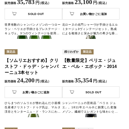
35,783
23,100
円
円
（税込）
（税込）
販売価格
販売価格
SOLD OUT
お買い物かごに追加
世界有数のシャンパンメゾンの一つロー
北ローヌの名門シャーヴが手掛けるエル
ラン・ペリエが手掛けるプレステージ・
ミタージュ3ヴィンテージセット。熟成
キュヴェ。3つのヴィンテージを使用し
による複雑さと深みが魅力の希少な垂直
て造り上げた、集大成ともいえる逸品で
飲み比べ。贅沢な時間をぜひご自宅で。
す。
限定品
残りわずか
限定品
【ソムリエおすすめ】クリ
【数量限定】ペリエ・ジュ
ストフ・ドゥデ・シャンパ
エ・ベル・エポック・2014
ーニュ3本セット
24,200
35,354
円
円
（税込）
（税込）
販売価格
販売価格
お買い物かごに追加
SOLD OUT
ひらまつのソムリエが惚れ込んだ小規模
シャンパーニュの芸術品「ペリエ ジュ
生産者クリストフ・ドゥデ氏は、マルヌ
エ」。1811年エペルネに創業した老舗
渓谷とモンターニュ・ド・ランスにわず
メゾン。繊細でエレガントな味わいと、
か3.60haの自社畑を持ち、自らぶどう
エミール・ガレがボトルに描いた可憐な
を育て、醸し、瓶詰めまで手がけていま
アネモネのアイコンから、「シャンパー
す。大手メゾンとは一線を画す、畑の個
ニュの芸術品」と呼ばれています。
性が直接グラスに届く味わいをぜひご体