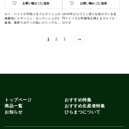
お買い物かごに追加
お買い物かごに追加
ルイ・ジャドが手掛けるブルゴーニュの
1620年からワイン造りを続けている名
銘醸地シャサーニュ・モンラッシェの1
門ドメーヌが本拠地を構えるヴォーヌ・
級畑。濃密でボディが効いたリッチな仕
ロマネ
上がり。10年～20年の熟成にも耐える
ポテンシャルを兼ね備えたワインです。
1
2
3
トップページ
おすすめ特集
商品一覧
おすすめ生産者特集
お知らせ
ひらまつについて