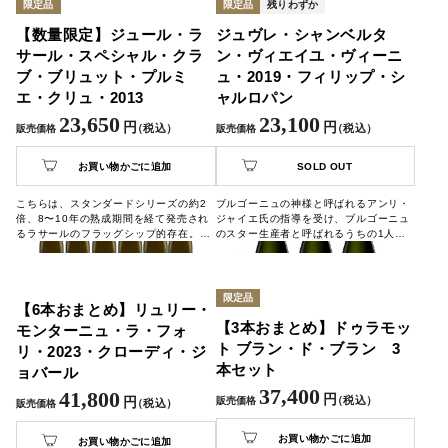
限定品
限定品
残りわずか
験ください。
【数量限定】ジュール・ラ
ジュヴレ・シャンベルタ
サール・スペシャル・クラ
ン・ヴィエイユ・ヴィーニ
ブ・ブリュット・プルミ
ュ・2019・フィリップ・シ
エ・クリュ・2013
ャルロパン
23,650
23,100
円
円
（税込）
（税込）
販売価格
販売価格
お買い物かごに追加
SOLD OUT
こちらは、スタンダードシリーズの約2
ブルゴーニュの神様と呼ばれるアンリ・
倍、8〜10年の熟成期間を経て発売され
ジャイエ氏の指導を受け、ブルゴーニュ
るラサールのフラッグシップ的存在。熟
のスター生産者と呼ばれるうちの1人で
成によるミネラル感を感じるリッチな仕
す。生命力にあふれた様な力強い果実味
上がりとなっています。
とミネラル感、酸味が一体となり、複雑
な仕上がり。スパイシーな余韻が長く続
き、非常に奥行きのある赤ワインです。
限定品
【6本おまとめ】リュリー・
【3本おまとめ】ドゥラモッ
モンターニュ・ラ・フォ
ト ブラン・ド・ブラン 3
リ・2023・クローディ・ジ
本セット
ョバール
37,400
41,800
円
（税込）
円
販売価格
（税込）
販売価格
お買い物かごに追加
お買い物かごに追加