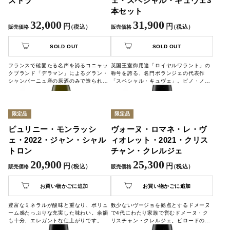
ストラ
ェ・スペシャル・キュヴェ3
本セット
32,000
31,900
円
円
（税込）
（税込）
販売価格
販売価格
SOLD OUT
SOLD OUT
フランスで確固たる名声を誇るコニャッ
英国王室御用達「ロイヤルワラント」の
クブランド「デラマン」によるグラン・
称号を誇る、名門ボランジェの代表作
シャンパーニュ産の原酒のみで造られた
「スペシャル・キュヴェ」。ピノ・ノワ
大変貴重な高品質のコニャックです。
ール主体の力強くエレガントな味わい
を、贅沢に楽しめる3本セットでお届け
します。特別な日にも、日常のご褒美に
も。
限定品
限定品
ピュリニー・モンラッシ
ヴォーヌ・ロマネ・レ・ヴ
ェ・2022・ジャン・シャル
ィオレット・2021・クリス
トロン
チャン・クレルジェ
20,900
25,300
円
円
（税込）
（税込）
販売価格
販売価格
お買い物かごに追加
お買い物かごに追加
豊富なミネラルが酸味と重なり、ボリュ
数少ないヴージョを拠点とするドメーヌ
ーム感たっぷりな充実した味わい。余韻
で4代にわたり家族で営むドメーヌ・ク
も十分、エレガントな仕上がりです。
リスチャン・クレルジェ。ビロードのよ
うななめらかなテクスチャーで、いきい