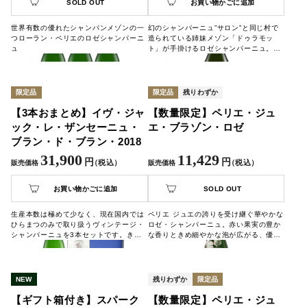
SOLD OUT
お買い物かごに追加
世界有数の優れたシャンパンメゾンの一
幻のシャンパーニュ”サロン”と同じ村で
つローラン・ペリエのロゼシャンパーニ
造られている姉妹メゾン「ドゥラモッ
ュ
ト」が手掛けるロゼシャンパーニュ。こ
の季節、乾杯に、贈答用に。
限定品
限定品
残りわずか
【3本おまとめ】イヴ・ジャ
【数量限定】ペリエ・ジュ
ック・レ・ザンセーニュ・
エ・ブラゾン・ロゼ
ブラン・ド・ブラン・2018
31,900
11,429
円
円
（税込）
（税込）
販売価格
販売価格
お買い物かごに追加
SOLD OUT
生産本数は極めて少なく、現在国内では
ペリエ ジュエの誇りを受け継ぐ華やかな
ひらまつのみで取り扱うヴィンテージ・
ロゼ・シャンパーニュ。赤い果実の豊か
シャンパーニュを3本セットです。きめ
な香りときめ細やかな泡が広がる、優雅
細かで力強い泡立ちと、柑橘系の爽やか
でリッチな味わいです。
な香りをお愉しみいただけます。ひらま
つの各レストランでもご紹介している非
常に人気の高いシャンパーニュです。
NEW
残りわずか
限定品
【ギフト箱付き】スパーク
【数量限定】ペリエ・ジュ