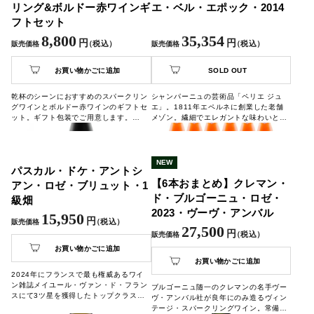
リング&ボルドー赤ワインギ
エ・ベル・エポック・2014
フトセット
8,800
35,354
円
円
（税込）
（税込）
販売価格
販売価格
お買い物かごに追加
SOLD OUT
乾杯のシーンにおすすめのスパークリン
シャンパーニュの芸術品「ペリエ ジュ
グワインとボルドー赤ワインのギフトセ
エ」。1811年エペルネに創業した老舗
ット。ギフト包装でご用意します。
メゾン。繊細でエレガントな味わいと、
エミール・ガレがボトルに描いた可憐な
アネモネのアイコンから、「シャンパー
ニュの芸術品」と呼ばれています。
NEW
パスカル・ドケ・アントシ
【6本おまとめ】クレマン・
アン・ロゼ・ブリュット・1
ド・ブルゴーニュ・ロゼ・
級畑
2023・ヴーヴ・アンバル
15,950
円
（税込）
販売価格
27,500
円
（税込）
販売価格
お買い物かごに追加
お買い物かごに追加
2024年にフランスで最も権威あるワイ
ン雑誌メイユール・ヴァン・ド・フラン
ブルゴーニュ随一のクレマンの名手ヴー
スにて3ツ星を獲得したトップクラスの
ヴ・アンバル社が良年にのみ造るヴィン
生産者「パスカル・ドケ」。ビオロジッ
テージ・スパークリングワイン。常備し