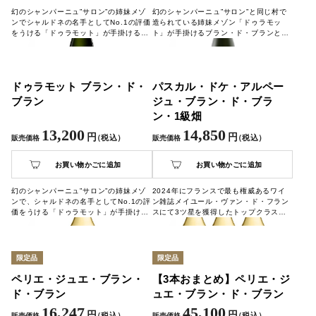
幻のシャンパーニュ”サロン”の姉妹メゾ
幻のシャンパーニュ”サロン”と同じ村で
ンでシャルドネの名手としてNo.1の評価
造られている姉妹メゾン「ドゥラモッ
をうける「ドゥラモット」が手掛けるブ
ト」が手掛けるブラン・ド・ブランとロ
ラン・ド・ブランのシャンパーニュで
ゼのセットです。この季節、乾杯に、贈
す。
答用に。
ドゥラモット ブラン・ド・
パスカル・ドケ・アルペー
ブラン
ジュ・ブラン・ド・ブラ
ン・1級畑
13,200
14,850
円
円
（税込）
（税込）
販売価格
販売価格
お買い物かごに追加
お買い物かごに追加
幻のシャンパーニュ”サロン”の姉妹メゾ
2024年にフランスで最も権威あるワイ
ンで、シャルドネの名手としてNo.1の評
ン雑誌メイユール・ヴァン・ド・フラン
価をうける「ドゥラモット」が手掛ける
スにて3ツ星を獲得したトップクラスの
ブラン・ド・ブランのシャンパーニュで
生産者「パスカル・ドケ」。ビオロジッ
す。
ク農法に尽力を注ぐ生産者が手掛ける、
香り・味わいが素晴らしいシャンパーニ
ュをご堪能ください。
限定品
限定品
ペリエ・ジュエ・ブラン・
【3本おまとめ】ペリエ・ジ
ド・ブラン
ュエ・ブラン・ド・ブラン
16,247
45,100
円
円
（税込）
（税込）
販売価格
販売価格