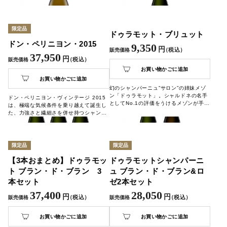
ク農法に尽力を注ぐ生産者による、綺麗
ておきたい1本です。
な泡立ちと果実の香りを感じるパワフル
で美しいロゼシャンパーニュをお楽しみ
ください。
限定品
ドゥラモット・ブリュット
ドン・ペリニヨン・2015
9,350
円
（税込）
販売価格
37,950
円
（税込）
販売価格
お買い物かごに追加
お買い物かごに追加
幻のシャンパーニュ”サロン”の姉妹メゾ
ン「ドゥラモット」。シャルドネの名手
ドン・ペリニヨン・ヴィンテージ 2015
としてNo.1の評価をうけるメゾンが手掛
は、極端な気候条件を乗り越えて誕生し
けるシャンパーニュです。乾杯に、贈答
た、力強さと繊細さを併せ持つシャンパ
用にお使いいただけます。
ーニュです。カカオや柑橘、スパイスの
複雑な香りに、立体的で滑らかな触感が
広がり、ほのかな苦味と果実味が絶妙な
バランスを奏でます。豊かさと調和を追
限定品
限定品
求するドン・ペリニヨンの哲学が、泡の
ひと粒ひと粒に宿る1本です。
【3本おまとめ】ドゥラモッ
ドゥラモットシャンパーニ
ト ブラン・ド・ブラン 3
ュ ブラン・ド・ブラン&ロ
本セット
ゼ2本セット
37,400
28,050
円
円
（税込）
（税込）
販売価格
販売価格
お買い物かごに追加
お買い物かごに追加