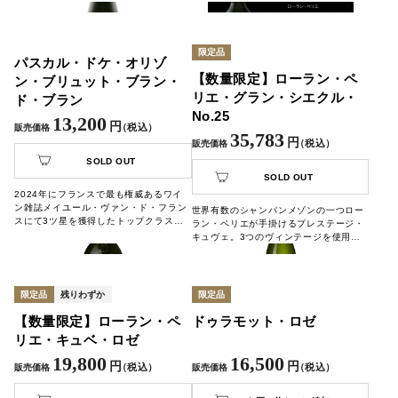
徴。長期熟成可能で、特別な瞬間にふさ
が詰まった、ヴーヴ・クリコを象徴する
わしいシャンパーニュです。
シャンパーニュです。
限定品
パスカル・ドケ・オリゾ
【数量限定】ローラン・ペ
ン・ブリュット・ブラン・
リエ・グラン・シエクル・
ド・ブラン
No.25
13,200
円
（税込）
販売価格
35,783
円
（税込）
販売価格
SOLD OUT
SOLD OUT
2024年にフランスで最も権威あるワイ
ン雑誌メイユール・ヴァン・ド・フラン
世界有数のシャンパンメゾンの一つロー
スにて3ツ星を獲得したトップクラスの
ラン・ペリエが手掛けるプレステージ・
生産者「パスカル・ドケ」。ビオロジッ
キュヴェ。3つのヴィンテージを使用し
ク農法に尽力を注ぎ、テロワールを表現
て造り上げた、集大成ともいえる逸品で
したシャンパーニュをご紹介します。
す。
限定品
残りわずか
限定品
【数量限定】ローラン・ペ
ドゥラモット・ロゼ
リエ・キュベ・ロゼ
19,800
16,500
円
円
（税込）
（税込）
販売価格
販売価格