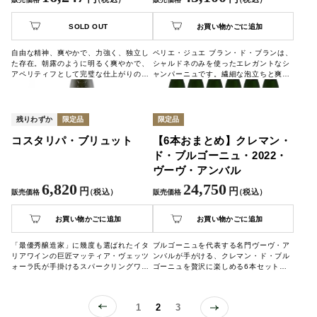
SOLD OUT
お買い物かごに追加
自由な精神、爽やかで、力強く、独立し
ペリエ・ジュエ ブラン・ド・ブランは、
た存在。朝露のように明るく爽やかで、
シャルドネのみを使ったエレガントなシ
アペリティフとして完璧な仕上がりのブ
ャンパーニュです。繊細な泡立ちと爽や
ラン・ド・ブランのシャンパーニュで
かな柑橘、白い花の香りが調和し、軽や
す。
かで洗練された味わいが特徴です。贅沢
なひとときを演出する3本セットです。
残りわずか
限定品
限定品
コスタリパ・ブリュット
【6本おまとめ】クレマン・
ド・ブルゴーニュ・2022・
ヴーヴ・アンバル
6,820
24,750
円
円
（税込）
（税込）
販売価格
販売価格
お買い物かごに追加
お買い物かごに追加
「最優秀醸造家」に幾度も選ばれたイタ
ブルゴーニュを代表する名門ヴーヴ・ア
リアワインの巨匠マッティア・ヴェッツ
ンバルが手がける、クレマン・ド・ブル
ォーラ氏が手掛けるスパークリングワイ
ゴーニュを贅沢に楽しめる6本セット。
ンです。柑橘のさわやかな香り、きめ細
伝統的製法によるきめ細かな泡、果実味
かな泡と、酸味が心地よい味わいです。
と酸の美しい調和は、日常の食卓から特
別な席まで幅広く活躍します。まとめ買
1
2
3
いだからこそ叶う満足感と、フランス泡