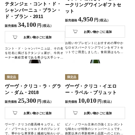
テタンジェ・コント・ド・
ークリングワインギフトセ
シャンパーニュ・ブラン・
ット
ド・ブラン・2011
4,950
円
（税込）
販売価格
34,100
円
（税込）
販売価格
お買い物かごに追加
お買い物かごに追加
お祝いやプレゼントにおすすめの華やか
なロゼスパークリングワインをギフトセ
コント・ド・シャンパーニュは、その名
ットでご用意しました。食前酒はもちろ
を社名に掲げるテタンジェ家が、今尚オ
ん、お料理やデザートにも合わせてお楽
ーナー兼経営者である希少な大手シャン
しみいただけます。
パーニュ・メゾンです。
長きに培われてきたテタンジェ・ファミ
リーの精神を継承し、作られる最高傑作
のプレステージシャンパーニュです。
限定品
限定品
ヴーヴ・クリコ・ラ・グラ
ヴーヴ・クリコ・イエロ
ン・ダム・2018
ー・ラベル・ブリュット
25,300
10,010
円
円
（税込）
（税込）
販売価格
販売価格
お買い物かごに追加
お買い物かごに追加
ヴーヴ・クリコの最高峰キュヴェ。ピ
ピノ・ノワール主体の力強くエレガント
ノ・ノワールとシャルドネのブレンド
な味わいが特徴のシャンパーニュです。
で、華やかな果実香と繊細な味わいが特
創業以来の革新精神と品質へのこだわり