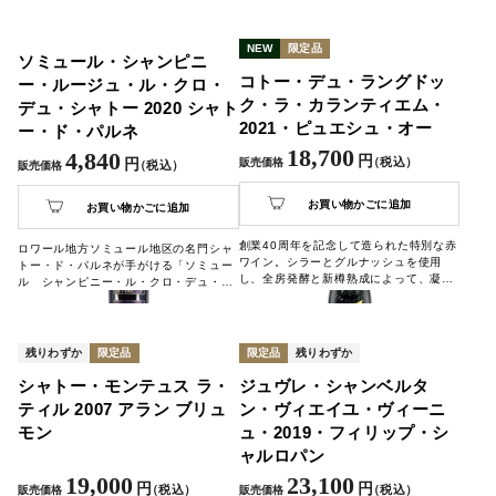
別な晩餐に、ジビエやトリュフ料理とと
もに楽しむ贅沢な1本です。
NEW
限定品
ソミュール・シャンピニ
コトー・デュ・ラングドッ
ー・ルージュ・ル・クロ・
ク・ラ・カランティエム・
デュ・シャトー 2020 シャト
2021・ピュエシュ・オー
ー・ド・パルネ
18,700
4,840
円
（税込）
円
販売価格
（税込）
販売価格
お買い物かごに追加
お買い物かごに追加
創業40周年を記念して造られた特別な赤
ロワール地方ソミュール地区の名門シャ
ワイン。シラーとグルナッシュを使用
トー・ド・パルネが手がける「ソミュー
し、全房発酵と新樽熟成によって、凝縮
ル シャンピニー・ル・クロ・デュ・シ
感ある果実味とスパイスの複雑な香りが
ャトー」。グリオットチェリーのジャム
広がります。
の様に凝縮した果実感に、爽やかなピー
マンや青リンゴのような香り、黒胡椒や
シナモンのスパイシーなニュアンスが料
残りわずか
限定品
限定品
残りわずか
理との相性を引き立てます。
シャトー・モンテュス ラ・
ジュヴレ・シャンベルタ
ティル 2007 アラン ブリュ
ン・ヴィエイユ・ヴィーニ
モン
ュ・2019・フィリップ・シ
ャルロパン
19,000
23,100
円
円
（税込）
（税込）
販売価格
販売価格