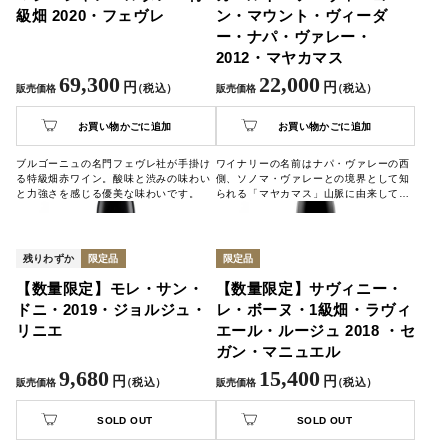
級畑 2020・フェヴレ
ン・マウント・ヴィーダ
ー・ナパ・ヴァレー・
2012・マヤカマス
69,300
22,000
円
円
（税込）
（税込）
販売価格
販売価格
お買い物かごに追加
お買い物かごに追加
ブルゴーニュの名門フェヴレ社が手掛け
ワイナリーの名前はナパ・ヴァレーの西
る特級畑赤ワイン。酸味と渋みの味わい
側、ソノマ・ヴァレーとの境界として知
と力強さを感じる優美な味わいです。
られる「マヤカマス」山脈に由来してい
て、アメリカン・インディアンのワッポ
族の言葉で「山ライオンの遠吠え」を意
味すると言われています。ワイナリーの
ロゴの「M」の中に、2 匹の山ライオン
残りわずか
限定品
限定品
が描かれています。
【数量限定】モレ・サン・
【数量限定】サヴィニー・
ドニ・2019・ジョルジュ・
レ・ボーヌ・1級畑・ラヴィ
リニエ
エール・ルージュ 2018 ・セ
ガン・マニュエル
9,680
15,400
円
円
（税込）
（税込）
販売価格
販売価格
SOLD OUT
SOLD OUT