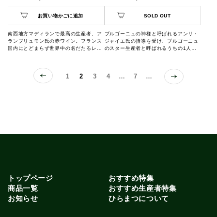
お買い物かごに追加
SOLD OUT
南西地方マディランで最高の生産者、ア
ブルゴーニュの神様と呼ばれるアンリ・
ランブリュモン氏の赤ワイン。フランス
ジャイエ氏の指導を受け、ブルゴーニュ
国内にとどまらず世界中の名だたるレス
のスター生産者と呼ばれるうちの1人で
トランで採用されているワイン。
す。生命力にあふれた様な力強い果実味
とミネラル感、酸味が一体となり、複雑
な仕上がり。スパイシーな余韻が長く続
1
2
3
4
…
7
…
き、非常に奥行きのある赤ワインです。
トップページ
おすすめ特集
商品一覧
おすすめ生産者特集
お知らせ
ひらまつについて