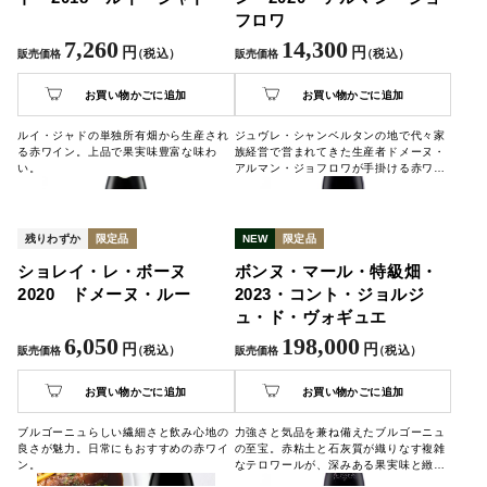
フロワ
7,260
14,300
円
円
（税込）
（税込）
販売価格
販売価格
お買い物かごに追加
お買い物かごに追加
ルイ・ジャドの単独所有畑から生産され
ジュヴレ・シャンベルタンの地で代々家
る赤ワイン。上品で果実味豊富な味わ
族経営で営まれてきた生産者ドメーヌ・
い。
アルマン・ジョフロワが手掛ける赤ワイ
ン。若々しいスミレのようなニュアンス
を感じさせ、フレッシュで活き活きとし
た生命力を感じさせる味わいです。
残りわずか
限定品
NEW
限定品
ショレイ・レ・ボーヌ
ボンヌ・マール・特級畑・
2020 ドメーヌ・ルー
2023・コント・ジョルジ
ュ・ド・ヴォギュエ
6,050
198,000
円
円
（税込）
（税込）
販売価格
販売価格
お買い物かごに追加
お買い物かごに追加
ブルゴーニュらしい繊細さと飲み心地の
力強さと気品を兼ね備えたブルゴーニュ
良さが魅力。日常にもおすすめの赤ワイ
の至宝。赤粘土と石灰質が織りなす複雑
ン。
なテロワールが、深みある果実味と緻密
なタンニンを生み出します。記念日や特