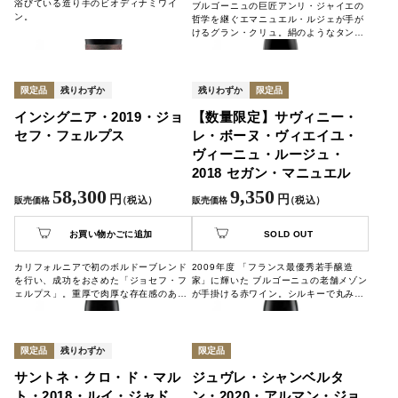
浴びている造り手のビオディナミワイ
ブルゴーニュの巨匠アンリ・ジャイエの
ン。
哲学を継ぐエマニュエル・ルジェが手が
けるグラン・クリュ。絹のようなタンニ
ンと凝縮した果実味、スパイスやトリュ
フの複雑な香りが魅力。長期熟成も可能
な希少な一本。
限定品
残りわずか
残りわずか
限定品
インシグニア・2019・ジョ
【数量限定】サヴィニー・
セフ・フェルプス
レ・ボーヌ・ヴィエイユ・
ヴィーニュ・ルージュ・
2018 セガン・マニュエル
58,300
9,350
円
円
（税込）
（税込）
販売価格
販売価格
お買い物かごに追加
SOLD OUT
カリフォルニアで初のボルドーブレンド
2009年度 「フランス最優秀若手醸造
を行い、成功をおさめた「ジョセフ・フ
家」に輝いた ブルゴーニュの老舗メゾン
ェルプス」。重厚で肉厚な存在感のある
が手掛ける赤ワイン。シルキーで丸みの
果実味と気品を兼ね備えた赤ワイン。
あるタンニンときれいに調和しており、
すでに飲み頃を迎えていますので、今す
ぐにでもお楽しみいただけます。
限定品
残りわずか
限定品
サントネ・クロ・ド・マル
ジュヴレ・シャンベルタ
ト・2018・ルイ・ジャド
ン・2020・アルマン・ジョ