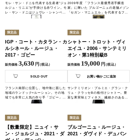
モレ・サン・ドニを代表する生産者“ジョ
2009年度 「フランス最優秀若手醸造
ルジュ・リニエ”が手掛ける赤ワイン。モ
家」に輝いた ブルゴーニュの老舗メゾン
レ・サン・ドニはジュヴレ・シャンベル
「セガン・マニュエル」を代表するフラ
タンとシャンボール・ミュジニーに挟ま
ッグシップワイン。サヴィニー・レ・ボ
れた小さな村ですが、力強く、芳醇なワ
ーヌの特徴でもある木いちごのチャーミ
インを生み出します。
ングなアロマと、ミネラルから来る動物
的ニュアンスが見事に調和した逸品で
限定品
限定品
す。
IGP・コート・カタラン・カ
シャトー・トロット・ヴィ
ルシネール・ルージュ・
エイユ・2006・サンテミリ
2017・ゴビー
オン・第1特別級B
3,630
19,000
円
円
（税込）
（税込）
販売価格
販売価格
SOLD OUT
お買い物かごに追加
フランス南部に位置し、地中海に面した
サンテミリオン・プルミエ・グラン・ク
地域のランドック=ルーション。その地
リュ・クラッセBの格付けシャトー。豊
域でも非常に人気の作り手「ゴビー」の
富な果実味とフィネス、繊細さのある味
ワインをカジュアルに楽しむ1本です。
わいです。
限定品
限定品
【数量限定】ニュイ・サ
ブルゴーニュ・ルージュ・
ン・ジョルジュ・2021・ダ
2021・ダヴィド・デュバン