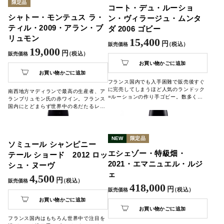
限定品
コート・デュ・ルーショ
シャトー・モンテュス ラ・
ン・ヴィラージュ・ムンタ
ティル・2009・アラン・ブ
ダ 2006 ゴビー
リュモン
15,400
円
（税込）
販売価格
19,000
円
（税込）
販売価格
お買い物かごに追加
お買い物かごに追加
フランス国内でも入手困難で販売後すぐ
に完売してしまうほど人気のランドック
南西地方マディランで最高の生産者、ア
=ルーションの作り手ゴビー。数多くの
ランブリュモン氏の赤ワイン。フランス
高級ワインをも凌駕し最高評価を受けた
国内にとどまらず世界中の名だたるレス
ゴビーの最上級キュヴェで、年間生産量
トランで採用されているワイン。
がわずか2500ケースと極少量しか造れ
ない貴重なフルボディワインです。
NEW
限定品
ソミュール シャンピニー
エシェゾー・特級畑・
テール ショード 2012 ロッ
2021・エマニュエル・ルジ
シュ・ヌーヴ
ェ
4,500
円
（税込）
販売価格
418,000
円
（税込）
販売価格
お買い物かごに追加
お買い物かごに追加
フランス国内はもちろん世界中で注目を