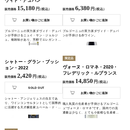
ヴィド・デュバン
15,180
6,380
円
円
（税込）
（税込）
販売価格
販売価格
お買い物かごに追加
お買い物かごに追加
ブルゴーニュの実力派ダヴィド・デュバ
ブルゴーニュの実力派ダヴィド・デュバ
ンが手掛けるニュイ・サン・ジョルジ
ンが手掛ける赤ワイン。
ュ。複雑味があり、芳醇でエレガントな
香りが楽しめる逸品です。
限定品
シャトー・グラン・ブッシ
ヴォーヌ・ロマネ・2020・
ョン・2022
フレデリック・ルプランス
2,420
円
（税込）
販売価格
14,850
円
（税込）
販売価格
SOLD OUT
お買い物かごに追加
シャトー・アンジェリュスの当主であ
り、ワインコンサルタントとして国際的
職人気質の生産者が手掛けるブルゴーニ
に活躍する天才醸造家ユベール・ド・ブ
ュ“ヴォーヌ・ロマネ”です。国内での流
アール氏が手掛ける新シリーズのボルド
通量は少なく、とても小規模な生産者で
ーワイン。豊かな香りと丸みのある口当
す。その分、徹底的にこだわって作られ
たり、タンニンが豊富で力強く、赤い果
たワインはどれもクオリティが非常に高
実の印象が余韻の最後まで残ります。
く、生産者の情熱がそのままワインに移
ったかの様な情熱的な赤ワインです。