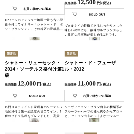
12,500
円
（税込）
販売価格
お買い物かごに追加
SOLD OUT
ロワールのアンジュー地区で最も古い歴
史を持つワイナリー「シャトー・ド・ボ
ヴォルネイの特徴であるしっかりとした
ワ・ブランソン」。その地区の看板品種
味わいの中にも、酸味やルプランスらし
「シュナンブラン種」による、辛口の中
い豊富な果実味が楽しめる1本です。
にもまろやかさと酸味が心地よい白ワイ
ンをご堪能ください。
限定品
限定品
シャトー・リューセック・
シャトー・ド・フューザ
2014・ソーテルヌ格付け第1
ル・2012
級
12,000
11,000
円
円
（税込）
（税込）
販売価格
販売価格
SOLD OUT
お買い物かごに追加
名門ロスチャイルド家所有のソーテルヌ
ソーヴィニョン・ブラン由来の柑橘系の
地区格付け第一級認定の甘口ワイン。3
フルーツやハーブの様な爽やかなアロマ
種のブドウ品種をブレンドした、高貴な
と、セミヨン由来のふくよかでフルーテ
甘みをご堪能ください。
ィな印象が調和して、しっかりとしたボ
ディにエレガントな味わいです。