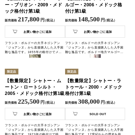
ー・ブリオン・2009・メド
ルゴー・2006・メドック格
ック格付け第1級
付け第1級
217,800
148,500
円
円
（税込）
（税込）
販売価格
販売価格
お買い物かごに追加
お買い物かごに追加
フランス・ボルドーの大手ネゴシアン
フランス・ボルドーの大手ネゴシアン
「ジョアンヌ」から直接購入した入手困
「ジョアンヌ」から直接購入した入手困
難な逸品です。1855年の格付けでメド
難な逸品です。ボルドー地方マルゴー村
ック地区外からけ第1級に認定され、数
格付け第1級に君臨するシャトーマルゴ
世紀にわたり名声を博す偉大なシャトー
ーは、5大シャトーの中でも「ワインの
のワインです。
女王」と称され、余韻も長く優美な時間
を過ごさせてくれること間違いなしで
限定品
限定品
す。
【数量限定】シャトー・ム
【数量限定】シャトー・ラ
ートン・ロートシルト・
トゥール・2000・メドック
2005・メドック格付け第1級
格付け第1級
225,500
308,000
円
円
（税込）
（税込）
販売価格
販売価格
お買い物かごに追加
SOLD OUT
フランス・ボルドーの大手ネゴシアン
フランス・ボルドーの大手ネゴシアン
「ジョアンヌ」から直接購入した入手困
「ジョアンヌ」から直接購入した入手困
難な逸品です。1973年の格付けで特別
難な逸品です。17世紀からの歴史を持つ