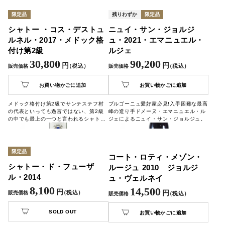
限定品
残りわずか
限定品
シャトー ・コス・デストュ
ニュイ・サン・ジョルジ
ルネル・2017・メドック格
ュ・2021・エマニュエル・
付け第2級
ルジェ
30,800
90,200
円
円
（税込）
（税込）
販売価格
販売価格
お買い物かごに追加
お買い物かごに追加
メドック格付け第2級でサンテステフ村
ブルゴーニュ愛好家必見!入手困難な最高
の代表といっても過言ではない、第2級
峰の造り手ドメーヌ・エマニュエル・ル
の中でも最上の一つと言われるシャトー
ジェによるニュイ・サン・ジョルジュ。
です。
限定品
コート・ロティ・メゾン・
シャトー・ド・フューザ
ルージュ 2010 ジョルジ
ル・2014
ュ・ヴェルネイ
8,100
14,500
円
（税込）
円
販売価格
（税込）
販売価格
SOLD OUT
お買い物かごに追加