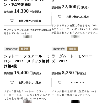
B
ン・第1特別級B
22,000
円
（税込）
販売価格
14,300
円
（税込）
販売価格
お買い物かごに追加
お買い物かごに追加
サンテミリオン地区に存在する約1000
ものシャトー中、わずか16シャトーのみ
サンテミリオンの格付け第1特別級Bに認
が認定されている「プルミエ・グラン・
定されているシャトー
クリュ・クラッセB (第一特別級B)」。
そのひとつがこのシャトー・カノンで
す。
残りわずか
限定品
残りわずか
限定品
シャトー・ デュアール・ミ
ラ・ダム・ド・モンロー
ロン・2017・メドック格付
ズ・2017
け第4級
15,400
8,250
円
円
（税込）
（税込）
販売価格
販売価格
お買い物かごに追加
SOLD OUT
メドック第1級「シャトー・ラフィッ
メドック格付け第2級に位置するシャト
ト・ロートシルト」が所有していること
ー・モンローズのセカンドラベル
でも有名な第4級格付けシャトーのワイ
ンです。