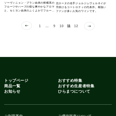
ソーヴィニョン・ブラン由来の柑橘系の
北ローヌの名手ジョルジュヴェルネイが
フルーツやハーブの様な爽やかなアロマ
手掛けるコートロティの代表作。根強い
と、セミヨン由来のふくよかでフルーテ
ファンが多い人気のワインです。
ィな印象が調和して、しっかりとしたボ
ディにエレガントな味わいです。
1
…
9
10
11
12
トップページ
おすすめ特集
商品一覧
おすすめ生産者特集
お知らせ
ひらまつについて