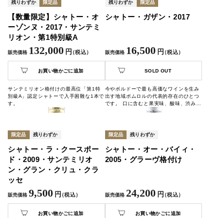
残りわずか
限定品
残りわずか
限定品
【数量限定】シャトー・オ
シャトー・ガザン・2017
ーゾンヌ・2017・サンテミ
リオン・第1特別級A
132,000
16,500
円
円
（税込）
（税込）
販売価格
販売価格
お買い物かごに追加
SOLD OUT
サンテミリオン格付けの最高位「第1特
今やボルドーで最も高価なワインを生み
別級A」認定シャトーで入手困難な1本で
出す地域ポムロルの代表的存在のひとつ
す。
です。 口に含むと果実味、酸味、渋みそ
の全てがしっかりと感じられ、また長期
熟成にも耐えられるポテンシャルを持っ
た大変すばらしいワインです。
限定品
残りわずか
限定品
残りわずか
シャトー・ラ・クースポー
シャトー・オー・バイィ・
ド・2009・サンテミリオ
2005・グラーヴ格付け
ン・グラン・クリュ・クラ
ッセ
9,500
24,200
円
円
（税込）
（税込）
販売価格
販売価格
お買い物かごに追加
お買い物かごに追加