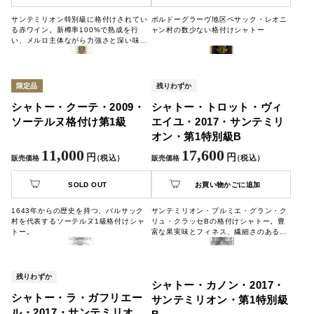
サンテミリオン特別級に格付けされてい
ボルドーグラーヴ地区ペサック・レオニ
る赤ワイン。新樽率100%で熟成を行
ャン村の数少ない格付けシャトー
い、メルロ主体ながら力強さと深い味わ
いを兼ね備えたワイン。
限定品
残りわずか
シャトー・クーテ・2009・
シャトー・トロット・ヴィ
ソーテルヌ格付け第1級
エイユ・2017・サンテミリ
オン・第1特別級B
11,000
17,600
円
円
（税込）
（税込）
販売価格
販売価格
SOLD OUT
お買い物かごに追加
1643年からの歴史を持つ、バルサック
サンテミリオン・プルミエ・グラン・ク
村を代表するソーテルヌ1級格付けシャ
リュ・クラッセBの格付けシャトー。豊
トー。
富な果実味とフィネス、繊細さのある味
わいです。
残りわずか
シャトー・カノン・2017・
シャトー・ラ・ガフリエー
サンテミリオン・第1特別級
ル・2017・サンテミリオ