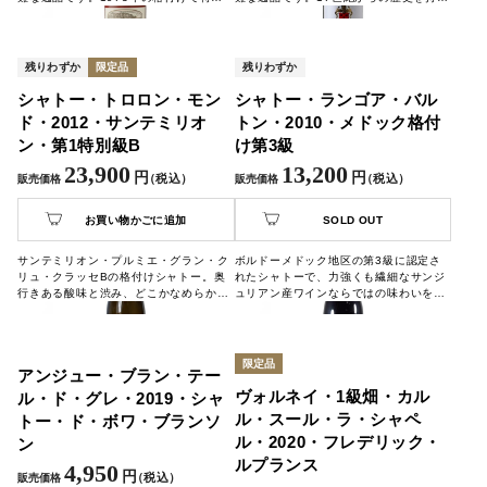
にメドック格付け第1級に君臨するシャ
シャトーは、21世紀の現在もその地位は
トームートンロートシルト。今現在も格
揺るぐことなく、世界のワインラヴァ―
付けの変更があったのは後にも先にもこ
を魅了し続け、ワイン界のトップとして
の「ムートン・ロートシルト」のみ。真
牽引しています。
残りわずか
限定品
残りわずか
の実力を持っている事を世に証明したこ
のエピソードは有名です。
シャトー・トロロン・モン
シャトー・ランゴア・バル
ド・2012・サンテミリオ
トン・2010・メドック格付
ン・第1特別級B
け第3級
23,900
13,200
円
円
（税込）
（税込）
販売価格
販売価格
お買い物かごに追加
SOLD OUT
サンテミリオン・プルミエ・グラン・ク
ボルドーメドック地区の第3級に認定さ
リュ・クラッセBの格付けシャトー。奥
れたシャトーで、力強くも繊細なサンジ
行きある酸味と渋み、どこかなめらかな
ュリアン産ワインならではの味わいをご
印象がある果実味が味わえます。
堪能いただけます。
限定品
アンジュー・ブラン・テー
ヴォルネイ・1級畑・カル
ル・ド・グレ・2019・シャ
ル・スール・ラ・シャペ
トー・ド・ボワ・ブランソ
ル・2020・フレデリック・
ン
ルプランス
4,950
円
（税込）
販売価格